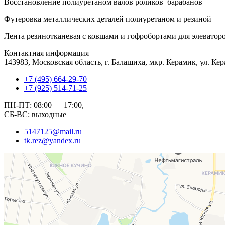
Восстановление полиуретаном валов роликов барабанов
Футеровка металлических деталей полиуретаном и резиной
Лента резинотканевая с ковшами и гофробортами для элеватор
Контактная информация
143983, Московская область, г. Балашиха, мкр. Керамик, ул. Кер
+7 (495) 664-29-70
+7 (925) 514-71-25
ПН-ПТ: 08:00 — 17:00,
СБ-ВС: выходные
5147125@mail.ru
tk.rez@yandex.ru