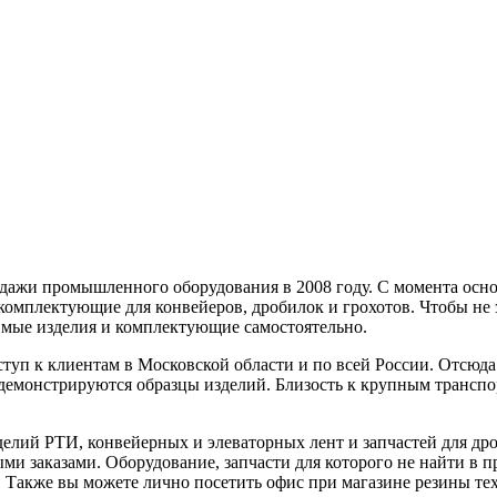
дажи промышленного оборудования в 2008 году. С момента осно
 комплектующие для конвейеров, дробилок и грохотов. Чтобы не
димые изделия и комплектующие самостоятельно.
ступ к клиентам в Московской области и по всей России. Отсюд
, демонстрируются образцы изделий. Близость к крупным трансп
елий РТИ, конвейерных и элеваторных лент и запчастей для д
и заказами. Оборудование, запчасти для которого не найти в п
 Также вы можете лично посетить офис при магазине резины те