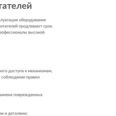
тателей
плуатация оборудования
питателей продлевают срок
профессионалы высокой
ого доступа к механизмам,
а соблюдение правил
 замена поврежденных
ми и деталями;